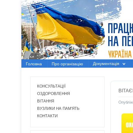
Головна
Про організацію
Документація
Документація
Головна
Про організацію
Електронний вісник
Новини Профспілки
КОНСУЛЬТАЦІЇ
ВІТАЄ
Новини з регіонів
ОЗДОРОВЛЕННЯ
ВІТАННЯ
Опублік
Проекти
ВУЗЛИКИ НА ПАМ'ЯТЬ
КОНТАКТИ