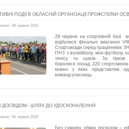
ИВНІ ПОДІЇ В ОБЛАСНІЙ ОРГАНІЗАЦІЇ ПРОФСПІЛКИ ОСВ
овано: 08 червня 2016
29 червня на спортивній базі м
відбулися фінальні змагання VII
Спартакіади серед працівників З
ПНЗ з волейболу, міні-футболу, н
тенісу та шахів. За призи 
боролися понад 220 спортсменів-
кожен з яких представляв од
команд-учасниць.
Н ДОСВІДОМ - ШЛЯХ ДО УДОСКОНАЛЕННЯ
овано: 06 червня 2016
Без сумніву, обмін досвідом – е