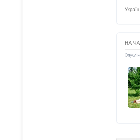
Україн
НА Ч
Опублік