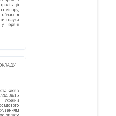
алізації
семінару,
 обласної
ти і науки
 у червні
 ОКЛАДУ
іста Києва
26538/15
 України
садового
ахуванням
Про оплату