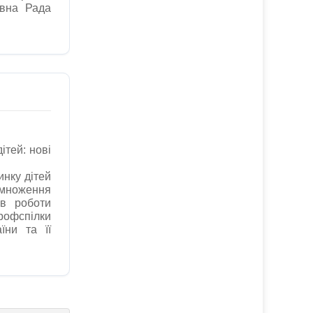
овна Рада
ітей: нові
инку дітей
имноження
ів роботи
фспілки
їни та її