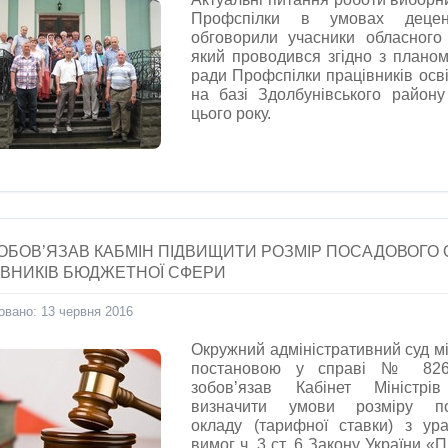
Профспілки в умовах децентр
обговорили учасники обласного 
який проводився згідно з планом
ради Профспілки працівників осві
на базі Здолбунівського району
цього року.
ЗОБОВ’ЯЗАВ КАБМІН ПІДВИЩИТИ РОЗМІР ПОСАДОВОГО
ІВНИКІВ БЮДЖЕТНОЇ СФЕРИ
овано: 13 червня 2016
Окружний адміністративний суд м
постановою у справі № 826/
зобов’язав Кабінет Міністрів
визначити умови розміру по
окладу (тарифної ставки) з ур
вимог ч. 3 ст. 6 Закону України «