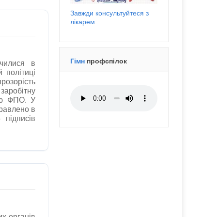
Завжди консультуйтеся з
лікарем
Гімн
профспілок
ючилися в
 політиці
зорість
заробітну
єю ФПО. У
правлено в
 підписів
их органів