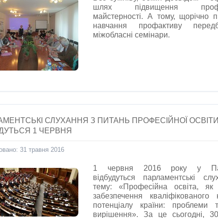
шлях підвищення профсп
майстерності. А тому, щорічно 
навчання профактиву передб
міжобласні семінари.
АМЕНТСЬКІ СЛУХАННЯ З ПИТАНЬ ПРОФЕСІЙНОЇ ОСВІТ
УДУТЬСЯ 1 ЧЕРВНЯ
овано: 31 травня 2016
1 червня 2016 року у Пар
відбудуться парламентські сл
тему: «Професійна освіта, як
забезпечення кваліфікованого 
потенціалу країни: проблеми 
вирішення». За це сьогодні, 3