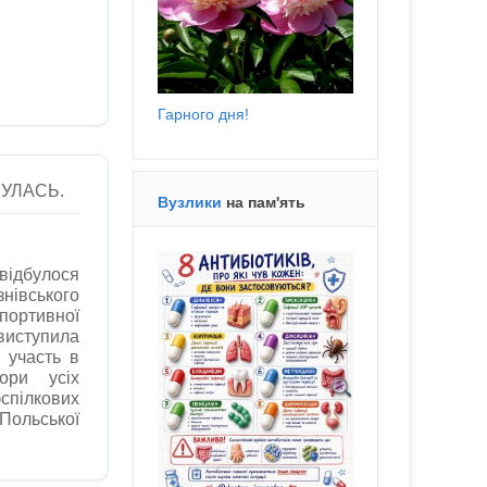
Гарного дня!
УЛАСЬ.
Вузлики
на пам'ять
відбулося
івського
ортивної
иступила
 участь в
ори усіх
пілкових
Польської