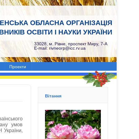
НЕНСЬКА ОБЛАСНА ОРГАНІЗАЦІЯ
НИКІВ ОСВІТИ І НАУКИ УКРАЇНИ
33028, м. Рівне, проспект Миру, 7-А
E-mail: rivneorp@icc.rv.ua
Проекти
Вітання
їнського
тану умов
 України,