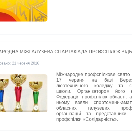
АРОДНА МІЖГАЛУЗЕВА СПАРТАКІАДА ПРОФСПІЛОК ВІДБ
овано: 21 червня 2016
Міжнародне профспілкове свято 
17 червня на базі Березн
лісотехнічного коледжу та сп
школи. Організатором його в
Федерація профспілок області, а
ньому взяли спортсмени-амат
обласних галузевих профс
організацій та представники 
профспілки «Солідарність».