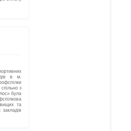
ортивних
дів в м.
офспілки
 спільно з
лос» була
пілкова
 вищих та
 закладів