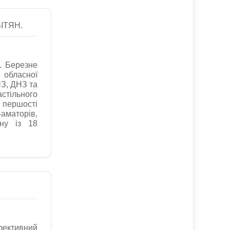
ІТЯН.
. Березне
I обласної
НЗ, ДНЗ та
астільного
першості
аматорів,
ну із 18
фективний