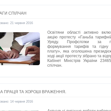
АГИ СПІЛЧАН
овано: 21 червня 2016
Освітяни області активно вкл
акцію протесту «Ганьба тарифній
Уряду. Профспілки за про
формування тарифів та гідну 
плату», яка оголошена президі
ході акції протесту зібрано та від
Кабінет Міністрів України 23465
спілчан.
НА ПРАЦЯ ТА ХОРОШІ ВРАЖЕННЯ.
овано: 14 червня 2016
Актуальні питання роботи виборн