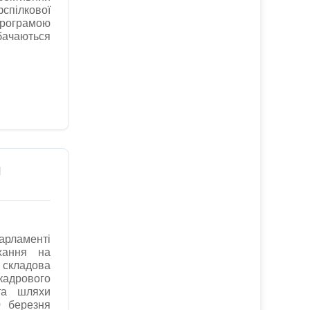
ілкової
програмою
ачаються
И
ламенті
ухання на
 складова
кадрового
та шляхи
0 березня