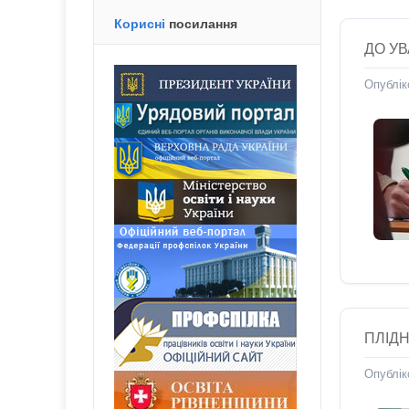
Корисні
посилання
ДО УВ
Опублік
ПЛІД
Опублік