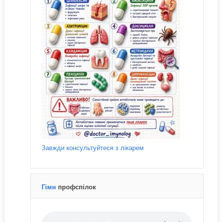
Завжди консультуйтеся з лікарем
Гімн
профспілок