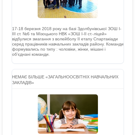
17-18 березня 2018 року на базі Здолбунівської ЗОШ І-
ІІІ ст. №6 та Мізоцького НВК «ЗОШ І-ІІ ст.-ліцей»
відбулися змагання з волейболу ІІ етапу Спартакіади
серед працівників навчальних закладів району. Команди
формувались по типу : чоловіки, жінки, мішані і
об’єднані команди.
НЕМАЄ БІЛЬШЕ «ЗАГАЛЬНООСВІТНІХ НАВЧАЛЬНИХ
ЗАКЛАДІВ»