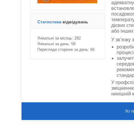
адекватну
встановле
посадовог
температу
Статистика
відвідувань
дієвих сти
або інших
Унікальні за місяць:
282
У зв’язку
Унікальні за день:
58
розроби
Перегляди сторінок за день:
66
процесі
залучит
середов
рекомен
стандар
У профспі
зміцненню
нинішній 
Усі 