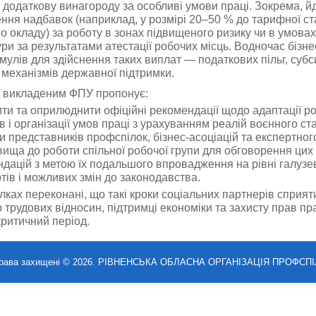
 додаткову винагороду за особливі умови праці. Зокрема, й
ння надбавок (наприклад, у розмірі 20–50 % до тарифної ст
о окладу) за роботу в зонах підвищеного ризику чи в умова
ри за результатами атестації робочих місць. Водночас бізне
мулів для здійснення таких виплат — податкових пільг, субси
 механізмів державної підтримки.
 з викладеним ФПУ пропонує:
ти та оприлюднити офіційні рекомендації щодо адаптації р
в і організації умов праці з урахуванням реалій воєнного ст
и представників профспілок, бізнес-асоціацій та експертног
ища до роботи спільної робочої групи для обговорення цих
дацій з метою їх подальшого впровадження на рівні галузе
тів і можливих змін до законодавства.
лках переконані, що такі кроки соціальних партнерів сприят
 трудових відносин, підтримці економіки та захисту прав пра
критичний період.
права захищені © 2026. РІВНЕНСЬКА ОБЛАСНА ОРГАНІЗАЦІЯ ПРОФСПІ