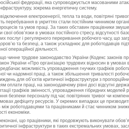
російської федерації, яка супроводжується масованими ата
інфраструктуру, зокрема енергетичну систему.
відключення електроенергії, тепла та води, повітряні тривог
сть перебування в укриттях стали постійним чинником органі
процесів та умов праці. За таких обставин працівники змуше
 свої обов’язки в умовах постійного стресу, відсутності баз
их послуг і регулярного переривання робочого часу, що за
доров’ю та безпеці, а також ускладнює для роботодавців пі
ної операційної діяльності.
 що чинне трудове законодавство України (Кодекс законів п
Закон України «Про організацію трудових відносин в умовах 
ередбачає можливість упровадження гнучких графіків робот
ної чи надомної праці, а також збільшення тривалості робочо
тиждень для об’єктів критичної інфраструктури з пропорційн
ям оплати праці, на законодавчому рівні досі відсутні держа
тації графіків змінності, упровадження гібридних моделей 
ння безпеки персоналу під час повітряних тривог чи компенс
умовах дефіциту ресурсів. У окремих випадках це призводит
в між роботодавцями та працівниками й стає чинником зниж
сті економіки.
еконані, що працівники, які продовжують виконувати обов’я
критичної інфраструктури в таких екстремальних умовах, зас