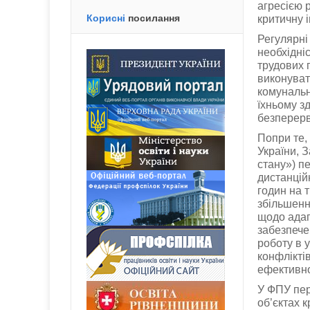
агресією 
Корисні
посилання
критичну 
Регулярні 
необхідні
трудових 
виконувати
комунальн
їхньому з
безперерв
Попри те,
України, 
стану») п
дистанцій
годин на 
збільшенн
щодо адап
забезпече
роботу в 
конфлікті
ефективно
У ФПУ пер
об’єктах 