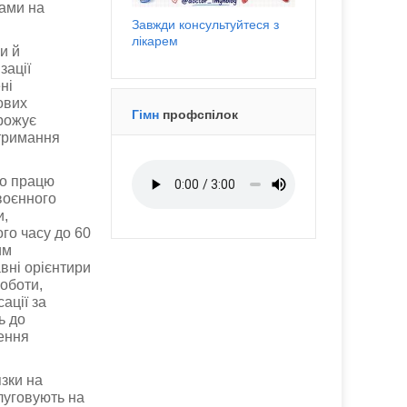
ками на
Завжди консультуйтеся з
лікарем
и й
зації
ні
ових
Гімн
профспілок
грожує
дтримання
ро працю
воєнного
и,
го часу до 60
им
вні орієнтири
роботи,
ації за
ь до
ення
зки на
луговують на