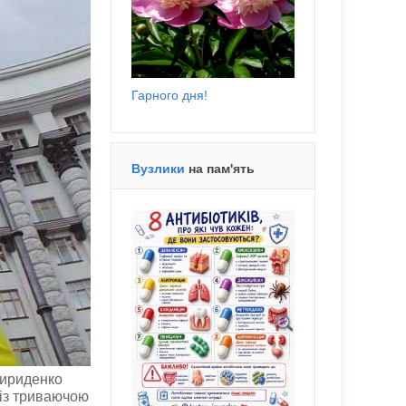
Гарного дня!
Вузлики
на пам'ять
вириденко
 із триваючою