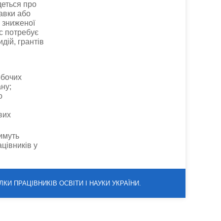
деться про
авки або
х зниженої
с потребує
дій, грантів
обочих
ану;
о
вих
имуть
цівників у
ЛКИ ПРАЦІВНИКІВ ОСВІТИ І НАУКИ УКРАЇНИ.