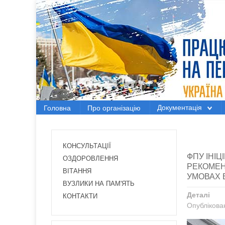
Головна
Про організацію
Документація
Документація
Головна
Про організацію
Електронний вісник
Новини Профспілки
КОНСУЛЬТАЦІЇ
ФПУ ІНІ
Новини з регіонів
ОЗДОРОВЛЕННЯ
РЕКОМЕН
ВІТАННЯ
УМОВАХ 
Проекти
ВУЗЛИКИ НА ПАМ'ЯТЬ
Деталі
КОНТАКТИ
Опублікован