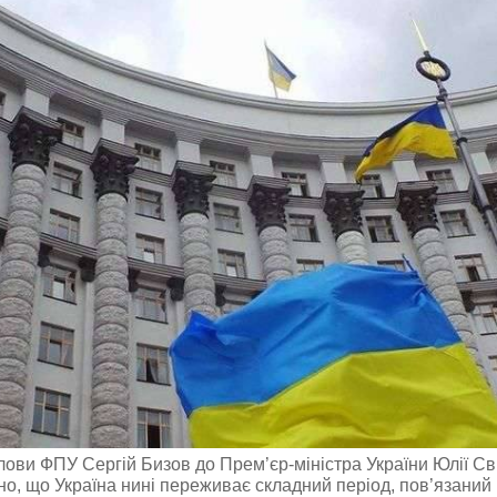
олови ФПУ Сергій Бизов до Прем’єр-міністра України Юлії С
о, що Україна нині переживає складний період, пов’язаний