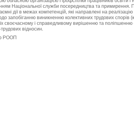
ою обласною організацією Профспілки працівників освіти і 
енням Національної служби посередництва та примирення.
аємні дії в межах компетенцій, які направлені на реалізацію
одо запобіганню виникненню колективних трудових спорів (к
їх своєчасному і справедливому вирішенню та поліпшенню 
-трудових відносин.
р РООП