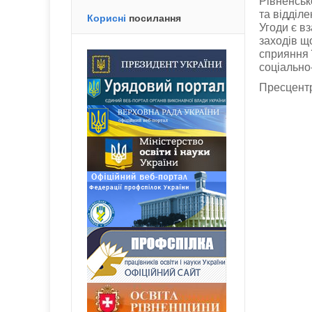
Рівненськ
та відділ
Корисні
посилання
Угоди є вз
заходів щ
сприяння 
соціально
Пресцент