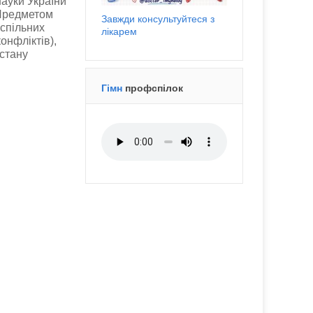
науки України
 Предметом
Завжди консультуйтеся з
 спільних
лікарем
онфліктів),
стану
Гімн
профспілок