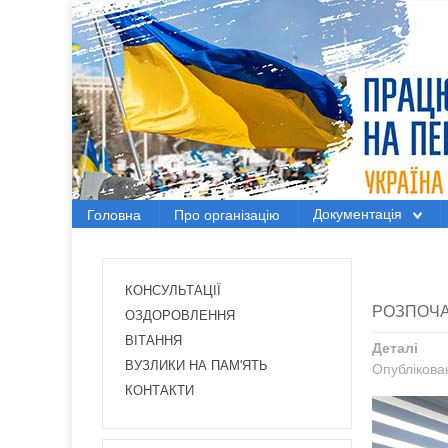
Головна
Про організацію
Документація
Документація
Головна
Про організацію
Електронний вісник
Новини Профспілки
КОНСУЛЬТАЦІЇ
РОЗПОЧА
Новини з регіонів
ОЗДОРОВЛЕННЯ
ВІТАННЯ
Деталі
Проекти
ВУЗЛИКИ НА ПАМ'ЯТЬ
Опублікова
КОНТАКТИ